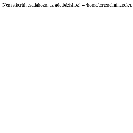
Nem sikerült csatlakozni az adatbázishoz! -- /home/tortenelminapok/p